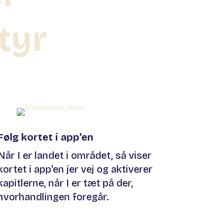
tyr
Følg kortet i app'en
Når I er landet i området, så viser
kortet i app'en jer vej og aktiverer
kapitlerne, når I er tæt på der,
hvorhandlingen foregår.