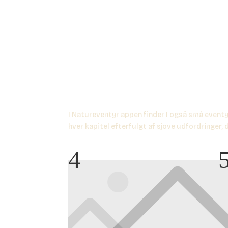
I Natureventyr appen finder I også små eventyr,
hver kapitel efterfulgt af sjove udfordringer,
4