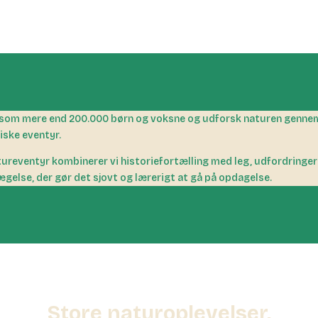
som mere end 200.000 børn og voksne og udforsk naturen genne
ske eventyr.
tureventyr kombinerer vi historiefortælling med leg, udfordringer
gelse, der gør det sjovt og lærerigt at gå på opdagelse.
Store naturoplevelser,