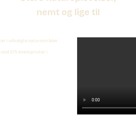
nemt og lige til
uter i udvalgte naturområder.
 end 275 eventyrruter i