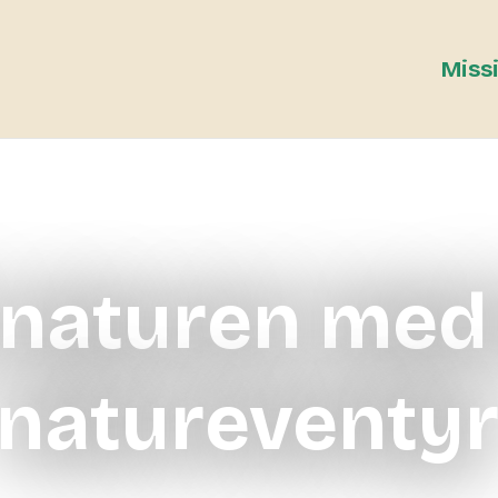
Miss
 naturen med
natureventy